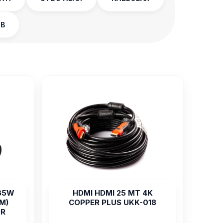
NB
 65W
HDMI HDMI 25 MT 4K
MM)
COPPER PLUS UKK-018
R