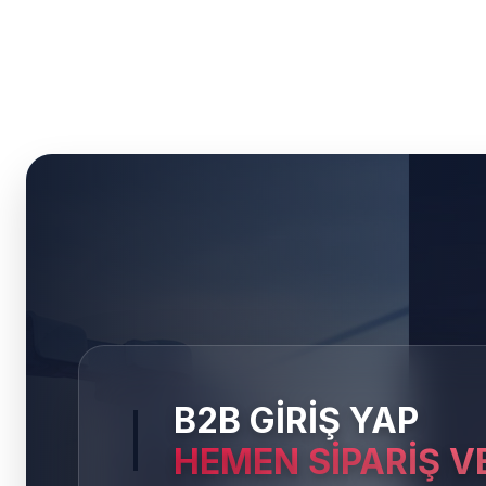
B2B GİRİŞ YAP
HEMEN SİPARİŞ V