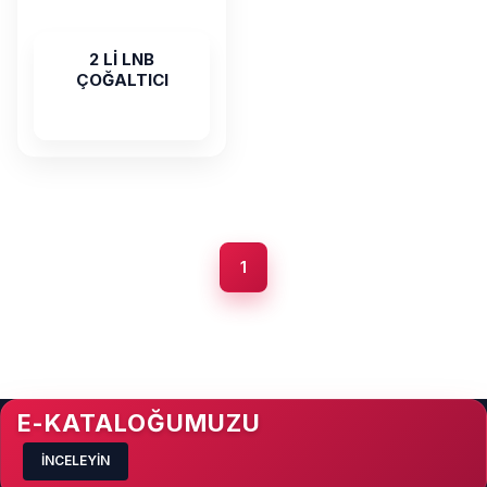
2 Lİ LNB
ÇOĞALTICI
1
E-KATALOĞUMUZU
İNCELEYİN