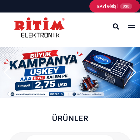
BAYİ GİRİŞİ
B2B
ÜRÜNLER